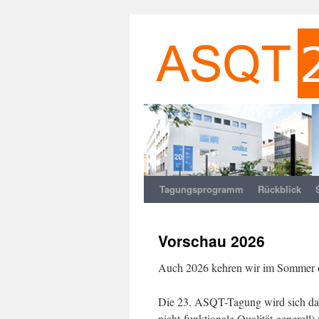
Tagungsprogramm
Rückblick
Zum
Inhalt
Vorschau 2026
springen
Auch 2026 kehren wir im Sommer od
Die 23. ASQT-Tagung wird sich dan
nicht-funktionale Qualität generell)