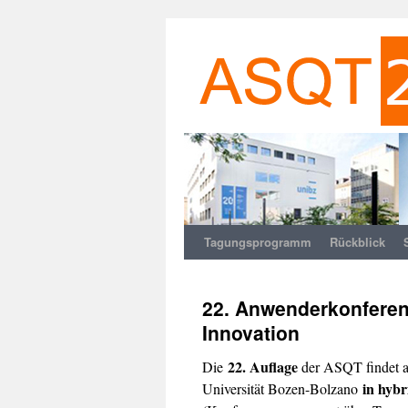
Tagungsprogramm
Rückblick
Zum
Inhalt
22. Anwenderkonferenz
springen
Innovation
22. Auflage
Die
der ASQT findet 
in hyb
Universität Bozen-Bolzano